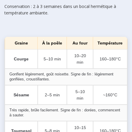
Conservation : 2 à 3 semaines dans un bocal hermétique à
température ambiante.
Graine
À la poêle
Au four
Température
10–20
Courge
5–10 min
160–180°C
min
Gonflent légèrement, goût noisette. Signe de fin : légèrement
gonflées, croustillantes.
5–10
Sésame
2–5 min
~160°C
min
Très rapide, brûle facilement. Signe de fin : dorées, commencent
à sauter.
10–15
Tournesol
5–8 min
160–180°C