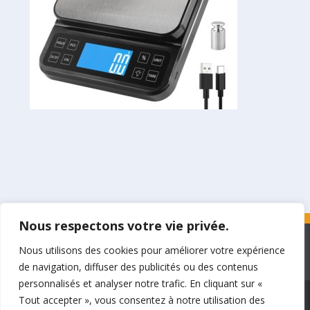
Nous respectons votre vie privée.
Nous utilisons des cookies pour améliorer votre expérience
©BakerCalc.fr 2019-2026
de navigation, diffuser des publicités ou des contenus
personnalisés et analyser notre trafic. En cliquant sur «
Bakercalc.fr participe au programme d’affiliation d’Amazon Services
Tout accepter », vous consentez à notre utilisation des
LLC, un programme de publicité d’affiliation conçu pour permettre